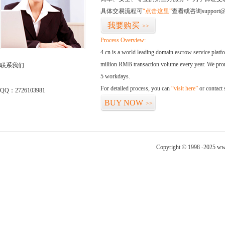
具体交易流程可
“点击这里”
查看或咨询support@
我要购买
>>
Process Overview:
4.cn is a world leading domain escrow service plat
million RMB transaction volume every year. We promi
联系我们
5 workdays.
For detailed process, you can
“visit here”
or contact
QQ：2726103981
BUY NOW
>>
Copyright © 1998 -2025 www