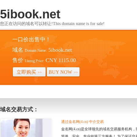
5ibook.net
您正在访问的域名可以转让!This domain name is for sale!
一口价出售中！
域名
5ibook.net
Domain Name:
售价
CNY 1115.00
Listing Price:
立即购买
BUY NOW
>>
>>
域名交易方式：
通过金名网(4.cn) 中介交易
金名网(4.cn)是全球领先的域名交易服务机
简单、安全、专业的第三方服务！ 为了保证交